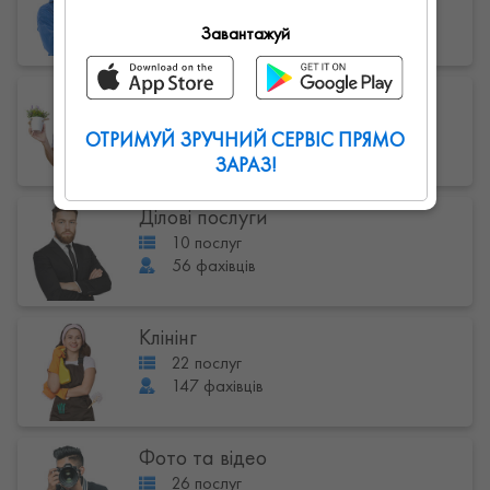
техніки
50 послуг
Завантажуй
342 фахівців
Побутові послуги
23 послуг
ОТРИМУЙ ЗРУЧНИЙ СЕРВІС ПРЯМО
279 фахівців
ЗАРАЗ!
Ділові послуги
10 послуг
56 фахівців
Клінінг
22 послуг
147 фахівців
Фото та відео
26 послуг