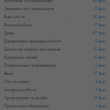
Вентиляція та кондиціонери
45 фах.
Зведення стін і перегородок
12 фах.
Вивіз сміття
50 фах.
Висотні роботи
17 фах.
Двері
47 фах.
Декоративно-прикладні роботи
5 фах.
Демонтаж споруд і конструкцій
51 фах.
Ковальська справа
10 фах.
Лазерна різка та гравіювання
2 фах.
Вікна
37 фах.
Печі та каміни
4 фах.
Теслярські роботи
3 фах.
Проектування та дизайн
13 фах.
Промислове обладнання
2 фах.