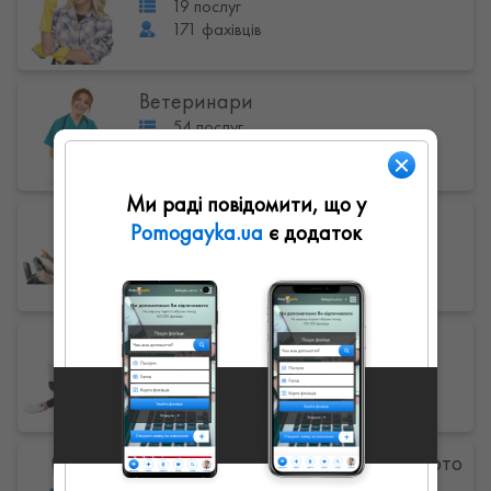
19 послуг
171 фахівців
Ветеринари
54 послуг
37 фахівців
Ми раді повідомити, що у
Автоінструктора
Pomogayka.ua
є додаток
23 послуг
104 фахівців
Інше
30 послуг
89 фахівців
Ремонт і обслуговування авто-мото