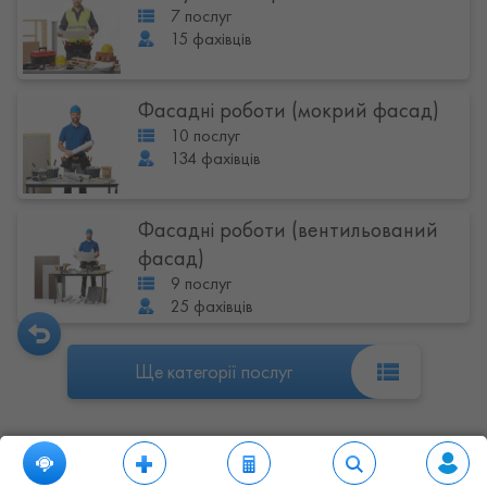
7 послуг
15 фахівців
Фасадні роботи (мокрий фасад)
10 послуг
134 фахівців
Фасадні роботи (вентильований
фасад)
9 послуг
25 фахівців
Ще категорії послуг