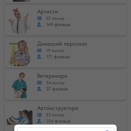
Артисти
22 послуг
149 фахівців
Домашній персонал
19 послуг
171 фахівців
Ветеринари
54 послуг
37 фахівців
Автоінструктора
23 послуг
104 фахівців