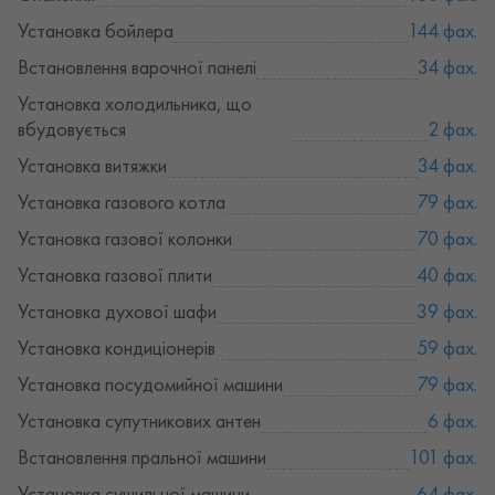
Установка бойлера
144 фах.
Встановлення варочної панелі
34 фах.
Установка холодильника, що
вбудовується
2 фах.
Установка витяжки
34 фах.
Установка газового котла
79 фах.
Установка газової колонки
70 фах.
Установка газової плити
40 фах.
Установка духової шафи
39 фах.
Установка кондиціонерів
59 фах.
Установка посудомийної машини
79 фах.
Установка супутникових антен
6 фах.
Встановлення пральної машини
101 фах.
Установка сушильної машини
64 фах.