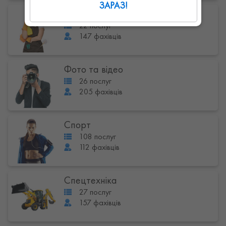
ЗАРАЗ!
Клінінг
22 послуг
147 фахівців
Фото та відео
26 послуг
205 фахівців
Спорт
108 послуг
112 фахівців
Спецтехніка
27 послуг
157 фахівців