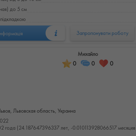
ная) до 5 см
 підкладкою
Запропонувати роботу
інформація
Михайло
0
0
0
ьвов, Львовская область, Украина
2022
2 года (24.187647396337 лет, -0.010113928066517 месяцев