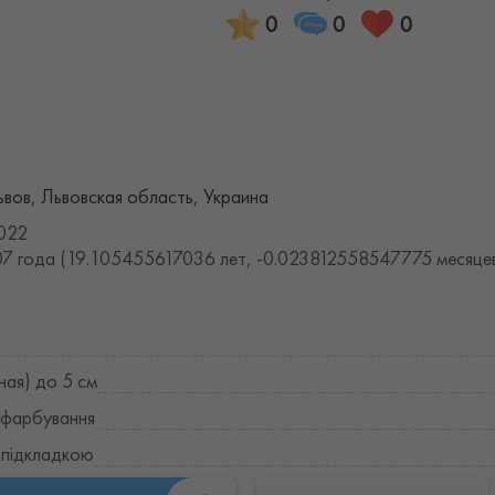
0
0
0
ьвов, Львовская область, Украина
022
7 года (19.105455617036 лет, -0.023812558547775 месяце
ная) до 5 см
 фарбування
 підкладкою