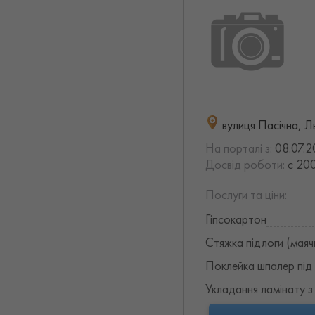
вулиця Пасічна, Л
На порталі з:
08.07.2
Досвід роботи:
с 200
Послуги та ціни:
Гіпсокартон
Стяжка підлоги (маяч
Поклейка шпалер під
Укладання ламінату з