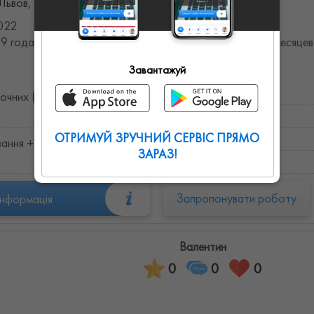
ьвов, Львовская область, Украина
022
9 года (27.105455615998 лет, -0.023812558348141 месяцев
Завантажуй
рочних (ширина до 50 см)
ОТРИМУЙ ЗРУЧНИЙ СЕРВІС ПРЯМО
ання + зачистка (стеля)
ЗАРАЗ!
Запропонувати роботу
інформація
Валентин
0
0
0