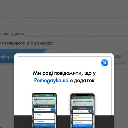
 підкладкою
стельового 2-х рівневого
Запропонувати роботу
інформація
Ми раді повідомити, що у
Зоряна
Pomogayka.ua
є додаток
0
0
0