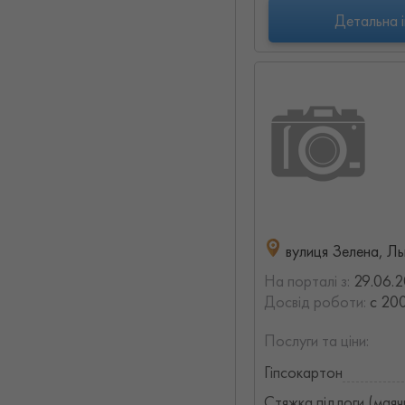
Детальна 
вулиця Зелена, Ль
На порталі з:
29.06.
Досвід роботи:
с 200
Послуги та ціни:
Гіпсокартон
Стяжка підлоги (маяч