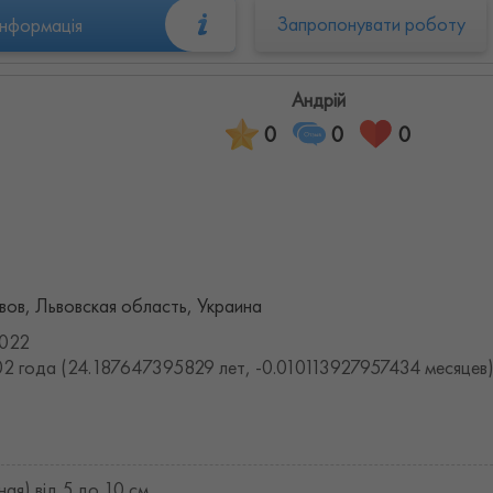
Запропонувати роботу
інформація
Андрій
0
0
0
вов, Львовская область, Украина
2022
2 года (24.187647395829 лет, -0.010113927957434 месяцев
ная) від 5 до 10 см