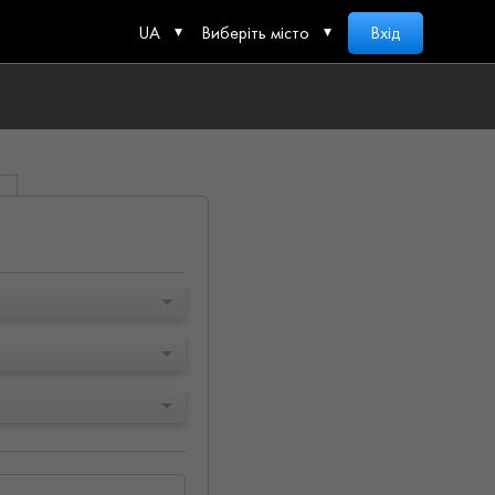
UA
Виберіть місто
Вхід