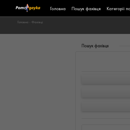
Головна
Пошук фахівця
Категорії п
Головна -
Фахівці
Пошук фахівця