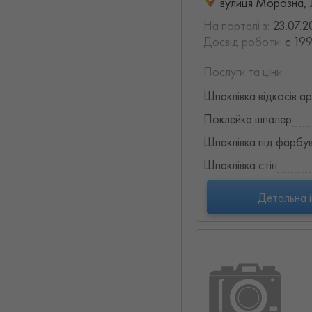
вулиця Морозна, Л
На порталі з:
23.07.2
Досвід роботи:
с 199
Послуги та ціни:
Шпаклівка відкосів а
Поклейка шпалер
Шпаклівка під фарбув
Шпаклівка стін
Детальна 