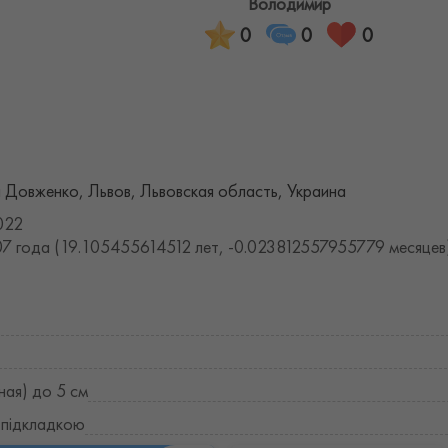
Володимир
0
0
0
 Довженко, Львов, Львовская область, Украина
022
7 года (19.105455614512 лет, -0.023812557955779 месяцев
ная) до 5 см
 підкладкою