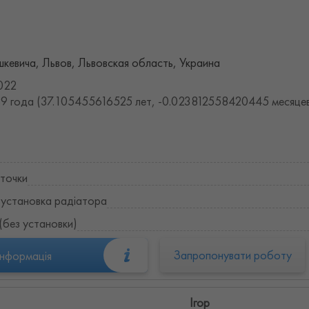
евича, Львов, Львовская область, Украина
022
9 года (37.105455616525 лет, -0.023812558420445 месяце
точки
 установка радіатора
(без установки)
Запропонувати роботу
інформація
Ігор