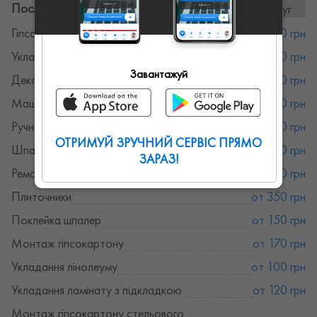
Послуги та ціни:
19послуг
Гіпсокартон
от 170 грн
Укладання плитки
от 350 грн
Завантажуй
Декоративна штукатурка
от 300 грн
Машинна штукатурка
от 120 грн
Ручна штукатурка
от 140 грн
ОТРИМУЙ ЗРУЧНИЙ СЕРВІС ПРЯМО
Шпаклівка стін
от 150 грн
ЗАРАЗ!
Ремонт під ключ
от 2500 грн
Плиточники
от 350 грн
Поклейка шпалер
от 150 грн
Монтаж гіпсокартону
от 170 грн
Укладання лінолеуму
от 100 грн
Укладання ламінату з підкладкою
от 120 грн
Монтаж гіпсокартону стельового