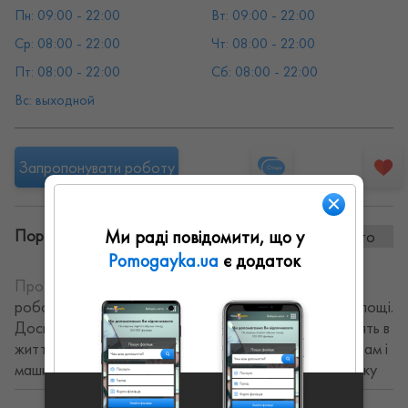
Пн: 09:00 - 22:00
Вт: 09:00 - 22:00
Ср: 08:00 - 22:00
Чт: 08:00 - 22:00
Пт: 08:00 - 22:00
Сб: 08:00 - 22:00
Вс: выходной
Запропонувати роботу
Ми раді повідомити, що у
Портфоліо винаних робіт:
0 фото
Pomogayka.ua
є додаток
Про себе:
Якісно виконаємо ремонтні та будівельні
роботи в вашій квартирі, будинку чи на комерційній площі.
Досвідчені майстри з професійним інструментом втілять в
життя ваші мрії щодо ремонту. Виконуємо як ручну, там і
машинну штукатурку, робимо декоративну штукатурку