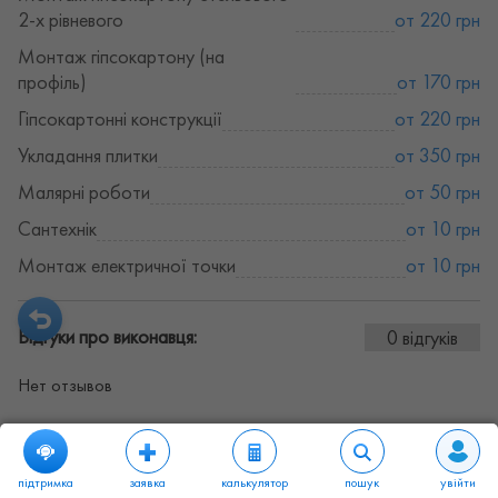
2-х рівневого
от 220 грн
Монтаж гіпсокартону (на
профіль)
от 170 грн
Гіпсокартонні конструкції
от 220 грн
Укладання плитки
от 350 грн
Малярні роботи
от 50 грн
Сантехнік
от 10 грн
Монтаж електричної точки
от 10 грн
Відгуки про виконавця:
0 відгуків
Нет отзывов
підтримка
заявка
калькулятор
пошук
увійти