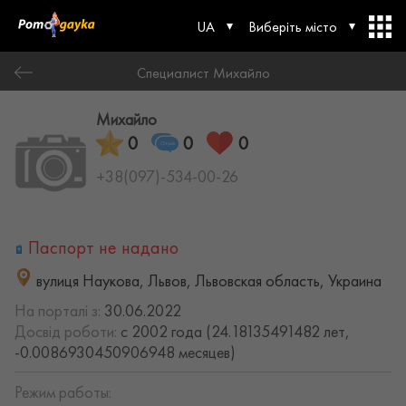
UA
Виберіть місто
Специалист Михайло
Михайло
0
0
0
+38(097)-534-00-26
Паспорт не надано
вулиця Наукова, Львов, Львовская область, Украина
На порталі з:
30.06.2022
Досвід роботи:
с 2002 года (24.18135491482 лет,
-0.0086930450906948 месяцев)
Режим работы: