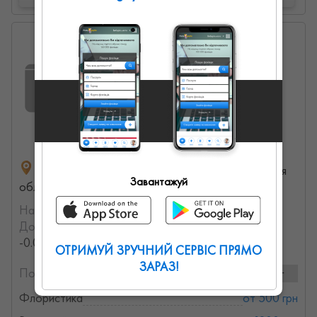
Віра
0
0
0
вулиця Меблева, Криховцы, Ивано-Франковская
Завантажуй
область, Украина
На порталі з:
21.04.2023
Досвід роботи:
с 2013 года (13.40634166309 лет,
-0.0272384399305 месяцев)
ОТРИМУЙ ЗРУЧНИЙ СЕРВІС ПРЯМО
ЗАРАЗ!
Послуги та ціни:
2 послуг
Флористика
от 500 грн