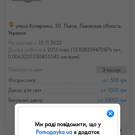
улица Коперника, 30, Львов, Львовская область,
Украина
На порталі з:
10.11.2022
Досвід роботи:
с 2013 года (12.828259470876 лет,
0.0065220550855543 месяцев)
Послуги та ціни:
3 послуг
Флористика
от 500 грн
Декор для свят
от 1000 грн
Весільний декор
от 10000 грн
Детальна інформація
Ми раді повідомити, що у
Запропонувати роботу
Pomogayka.ua
є додаток