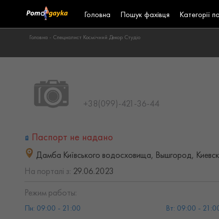
Головна
Пошук фахівця
Категорії п
Головна -
Специалист Космічний Декор Студіо
+38(099)-421-36-44
Паспорт не надано
Дамба Київського водосховища, Вышгород, Киевск
На порталі з:
29.06.2023
Режим работы:
Пн: 09:00 - 21:00
Вт: 09:00 - 21:0