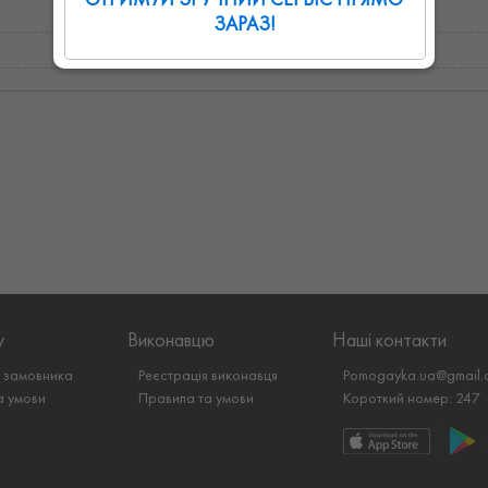
ЗАРАЗ!
у
Виконавцю
Наші контакти
я замовника
Реєстрація виконавця
Pomogayka.ua@gmail.
а умови
Правила та умови
Короткий номер: 247