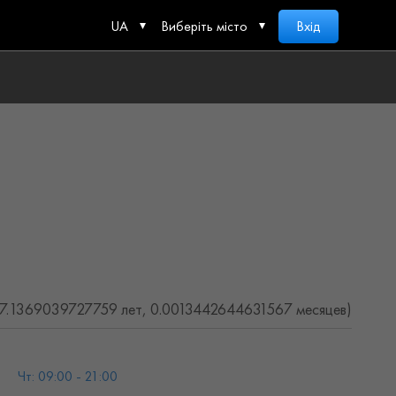
UA
Виберіть місто
Вхід
(7.1369039727759 лет, 0.0013442644631567 месяцев)
Чт: 09:00 - 21:00