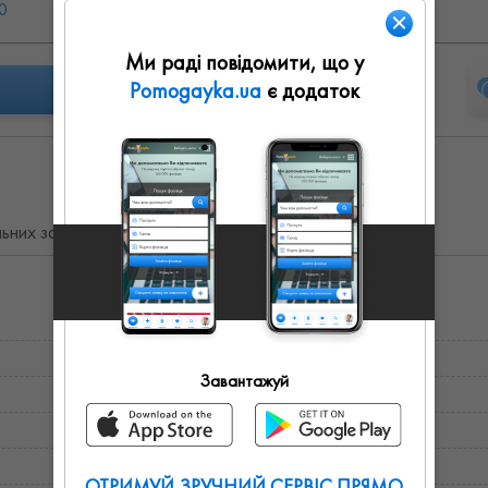
0
Вс: 09:00 - 21:00
Ми раді повідомити, що у
Pomogayka.ua
є додаток
них залів. Оформлення гелевими кульками.
Завантажуй
ОТРИМУЙ ЗРУЧНИЙ СЕРВІС ПРЯМО