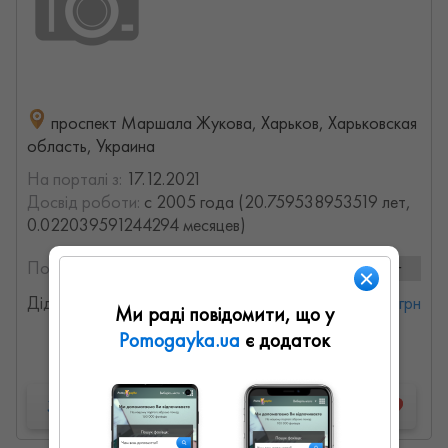
проспект Маршала Жукова, Харьков, Харьковская
область, Украина
На порталі з:
17.12.2021
Досвід роботи:
с 2005 года (20.759538953519 лет,
0.022039591244294 месяцев)
Послуги та ціни:
1 послуг
Дід Мороз і Снігуронька
от 400 грн
Ми раді повідомити, що у
Pomogayka.ua
є додаток
Детальна інформація
Запропонувати роботу