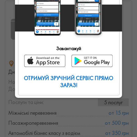
Артём
0
0
0
Завантажуй
Янтарная улица, Подгородное,
Днепропетровская область, Украина
ОТРИМУЙ ЗРУЧНИЙ СЕРВІС ПРЯМО
На порталі з:
11.02.2022
ЗАРАЗ!
Досвід роботи:
не указанно
Послуги та ціни:
5 послуг
Міжміські перевезення
от 15 грн
Пасажироперевезення
от 500 грн
Автомобілі бізнес класу з водієм
от 350 грн