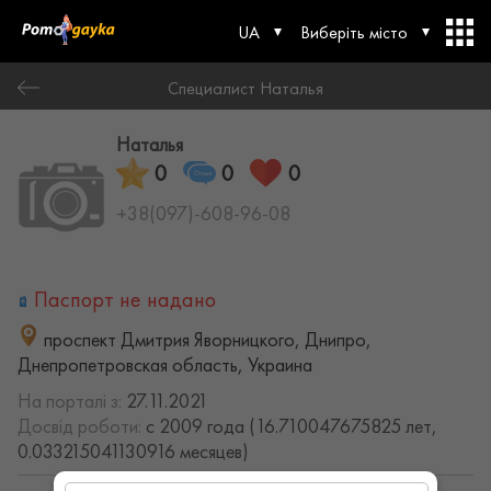
UA
Виберіть місто
Специалист Наталья
Наталья
0
0
0
+38(097)-608-96-08
Паспорт не надано
проспект Дмитрия Яворницкого, Днипро,
Днепропетровская область, Украина
На порталі з:
27.11.2021
Досвід роботи:
с 2009 года (16.710047675825 лет,
0.033215041130916 месяцев)