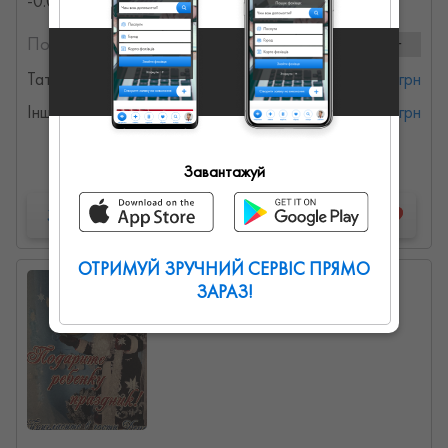
-0.0086949412582271 месяцев)
Послуги та ціни:
2 послуг
Татуювання
от 250 грн
Інші івент послуги
от 350 грн
Детальна інформація
Завантажуй
Запропонувати роботу
ОТРИМУЙ ЗРУЧНИЙ СЕРВІС ПРЯМО
Андрей
ЗАРАЗ!
0
0
0