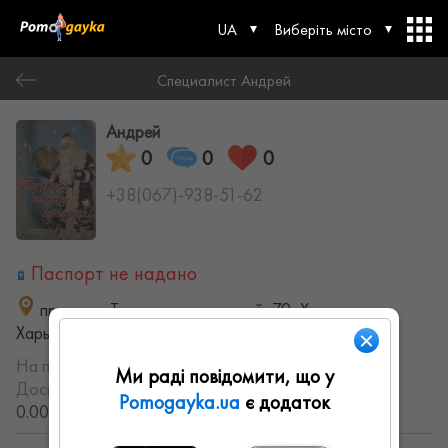
UA
Виберіть місто
Специалист Андрей
Андрей
0
0
0
+38(067)-938-51-62
Паспорт не надано
проспект Тракторостроителей, 79, Харьков,
Харьковская область, Украина
На порталі з:
07.12.2021
Ми раді повідомити, що у
Досвід роботи:
с 2011 года (14.688832033055 лет,
Pomogayka.ua
є додаток
0.0057476056109351 месяцев)