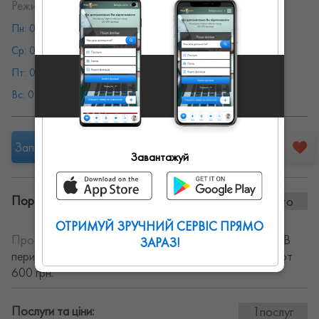
Режим работы:
Пн: 08:00 - 19:00
Вт: 08:00 - 19:00
Ср: 08:00 - 19:00
Чт: 08:00 - 19:00
Пт: 08:00 - 19:00
Сб: 08:00 - 19:00
Вс: 08:00 - 19:00
Запропонувати роботу
Завантажуй
Портфоліо винаних робіт:
0 фото
ОТРИМУЙ ЗРУЧНИЙ СЕРВІС ПРЯМО
Про себе:
Новогоднее поздравление Деда Мороза. В
ЗАРАЗ!
период с 20 по 30 декабря от 350 грн., 31 декабря от
600 грн.
Послуги та ціни:
1послуг