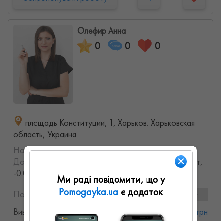
Олефир Анна
0
0
0
площадь Конституции, 1, Харьков, Харьковская
область, Украина
На порталі з:
01.02.2022
Досвід роботи:
с 2018 года (8.0063415630368 лет,
-0.001431965719334 месяцев)
Ми раді повідомити, що у
Pomogayka.ua
є додаток
Послуги та ціни:
4 послуг
Виведення татуажу
от 600 грн