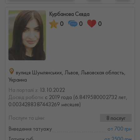
Курбанова Сєвда
0
0
0
вулиця Шумлянських, Львов, Львовская область,
Украина
На порталі з:
13.10.2022
Досвід роботи:
с 2019 года (6.8419580002732 лет,
0.0034288387443269 месяцев)
Послуги та ціни:
8 послуг
Виведення татуажу
от 700 грн
Татуаж губ
от 2500 грн