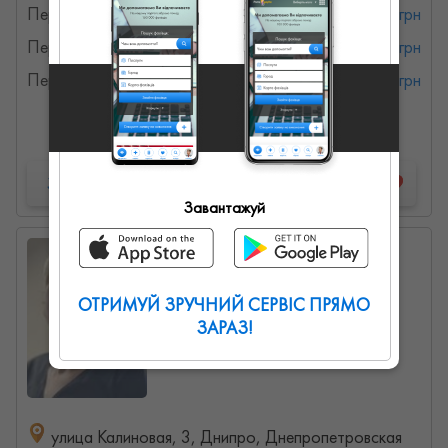
Перманентний макіяж губ
от 2000 грн
Перманентний макіяж очей
от 1400 грн
Перманентний макіяж брів
от 2000 грн
Детальна інформація
Запропонувати роботу
Завантажуй
Ксения
0
0
0
ОТРИМУЙ ЗРУЧНИЙ СЕРВІС ПРЯМО
ЗАРАЗ!
улица Калиновая, 3, Днипро, Днепропетровская