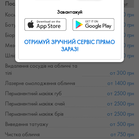
Послуги та ціни:
15послуг
Завантажуй
Косметологія
от 750 грн
Ботулінотерапія
от 4000 грн
Біоревіталізація
от 2500 грн
ОТРИМУЙ ЗРУЧНИЙ СЕРВІС ПРЯМО
Мезотерапія
от 800 грн
ЗАРАЗ!
Шліфування рубців, постакне
от 1400 грн
Видалення сосудів на обличчі та
тілі
от 300 грн
Лазерне омолодження обличчя
от 1400 грн
Перманентний макіяж губ
от 2500 грн
Перманентний макіяж очей
от 2500 грн
Перманентний макіяж брів
от 2500 грн
Виведення татуажу
от 500 грн
Чистка обличчя
от 750 грн