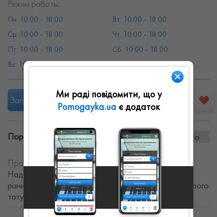
Режим работы:
Пн: 10:00 - 18:00
Вт: 10:00 - 18:00
Ср: 10:00 - 18:00
Чт: 10:00 - 18:00
Пт: 10:00 - 18:00
Сб: 10:00 - 18:00
Вс: 10:00 - 18:00
Ми раді повідомити, що у
Запропонувати роботу
Pomogayka.ua
є додаток
Портфоліо винаних робіт:
0 фото
Про себе:
Сертифікований косметолог ін'єкціоніст.
Надаю послуги по перманентному макіяжу. Працюю
різними техніками. Займаюсь видаленням тату та старого
татуажу.