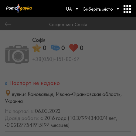
UA
Виберіть місто
Специалист Софія
Софія
0
0
0
+38(050)-151-80-67
Паспорт не надано
вулиця Коновальця, Ивано-Франковская область,
Украина
На порталі з:
06.03.2023
Досвід роботи:
с 2016 года (10.37994340074 лет,
-0.021277541915197 месяцев)