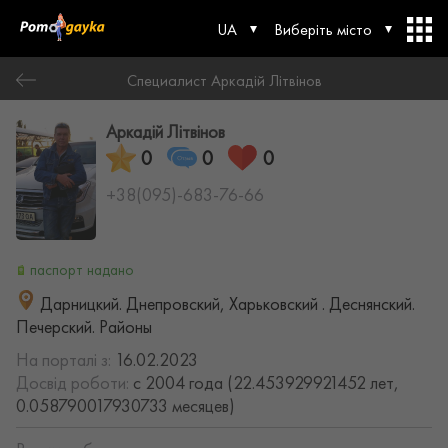
UA
Виберіть місто
Специалист Аркадій Літвінов
Аркадій Літвінов
0
0
0
+38(095)-683-76-66
паспорт надано
Дарницкий. Днепровский, Харьковский . Деснянский.
Печерский. Районы
На порталі з:
16.02.2023
Досвід роботи:
с 2004 года (22.453929921452 лет,
0.058790017930733 месяцев)