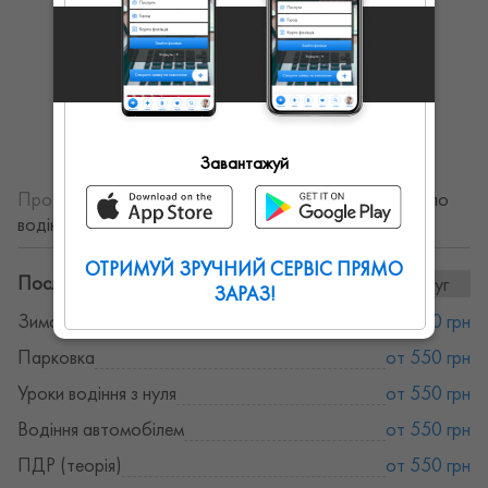
Показати ще
Завантажуй
Про себе:
Автоінструктор. Якісні індивідуальні уроки по
водінню.
ОТРИМУЙ ЗРУЧНИЙ СЕРВІС ПРЯМО
Послуги та ціни:
9послуг
ЗАРАЗ!
Зимове водіння
от 550 грн
Парковка
от 550 грн
Уроки водіння з нуля
от 550 грн
Водіння автомобілем
от 550 грн
ПДР (теорія)
от 550 грн