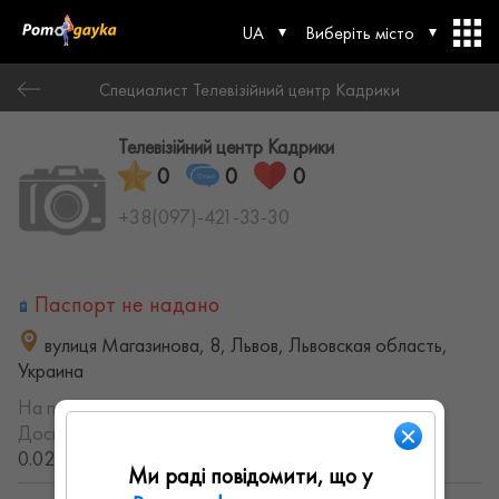
UA
Виберіть місто
Специалист ⁨Телевізійний центр Кадрики⁩
⁨Телевізійний центр Кадрики⁩
0
0
0
+38(097)-421-33-30
Паспорт не надано
вулиця Магазинова, 8, Львов, Львовская область,
Украина
На порталі з:
10.11.2022
Досвід роботи:
с 2012 года (13.740894957355 лет,
0.026249525896674 месяцев)
Ми раді повідомити, що у