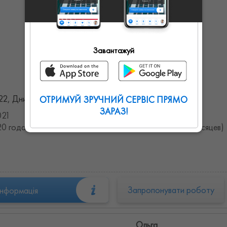
Татьяна
0
0
0
Завантажуй
22, Днипро, Днепропетровская область, Украина
ОТРИМУЙ ЗРУЧНИЙ СЕРВІС ПРЯМО
ЗАРАЗ!
021
0 года (6.3528165594743 лет, -0.015152126231726 месяцев)
Запропонувати роботу
інформація
Ольга