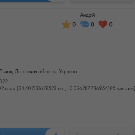
Андрій
0
0
0
 Львов, Львовская область, Украина
022
2 года (24.402131628523 лет, -0.026287786954185 месяцев
и