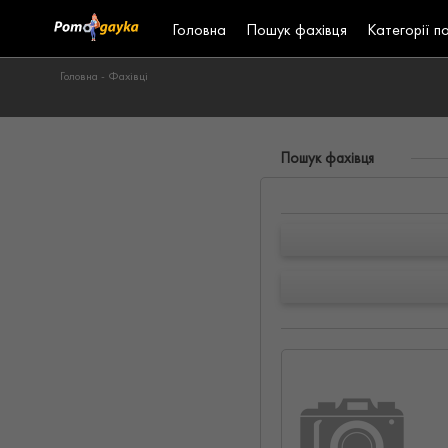
Головна
Пошук фахівця
Категорії п
Головна -
Фахівці
Пошук фахівця