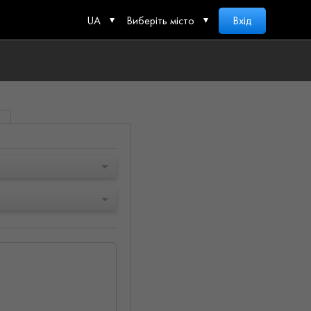
UA
Виберіть місто
Вхід