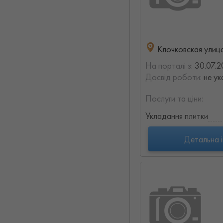
Клочковская улица
На порталі з:
30.07.2
Досвід роботи:
не ук
Послуги та ціни:
Укладання плитки
Детальна 