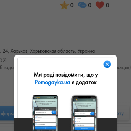
0
0
0
 24, Харьков, Харьковская область, Украина
021
8 года (7.8487069701375 лет, 0.0019048778146811 месяцев)
Ми раді повідомити, що у
Pomogayka.ua
є додаток
Запропонувати роботу
інформація