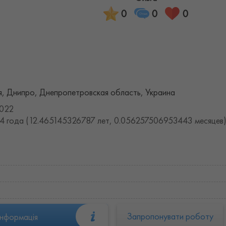
0
0
0
я, Днипро, Днепропетровская область, Украина
2022
4 года (12.465145326787 лет, 0.056257506953443 месяцев
Запропонувати роботу
інформація