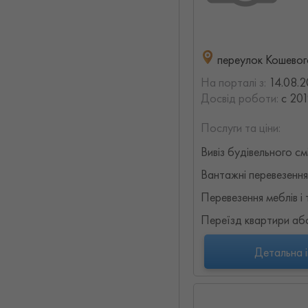
переулок Кошевого
На порталі з:
14.08.2
Досвід роботи:
с 201
Послуги та ціни:
Вивіз будівельного см
Вантажні перевезення
Перевезення меблів і 
Переїзд квартири аб
Детальна 