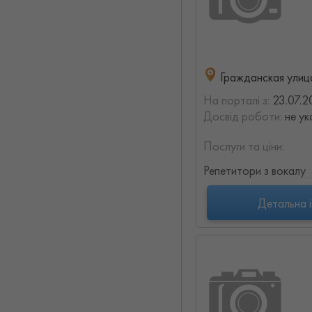
Гражданская улица
На порталі з:
23.07.2
Досвід роботи:
не ук
Послуги та ціни:
Репетитори з вокалу
Детальна 