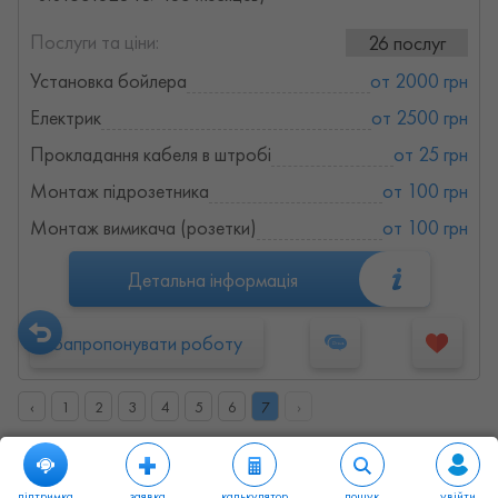
Послуги та ціни:
26 послуг
Установка бойлера
от 2000 грн
Електрик
от 2500 грн
Прокладання кабеля в штробі
от 25 грн
Монтаж підрозетника
от 100 грн
Монтаж вимикача (розетки)
от 100 грн
Детальна інформація
Запропонувати роботу
‹
1
2
3
4
5
6
7
›
підтримка
заявка
калькулятор
пошук
увійти