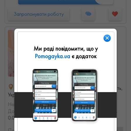
Запропонувати роботу
Оксана
0
0
0
Ми раді повідомити, що у
Pomogayka.ua
є додаток
вулиця Стрийська, 104, Львов, Львовская область,
Украина
На порталі з:
14.11.2022
Досвід роботи:
с 2012 года (13.981205791386 лет,
0.0042438538407055 месяцев)
Послуги та ціни:
3 послуг