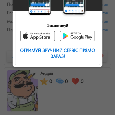
Покрівельні роботи
от 350 грн
Гіпсокартон
от 280 грн
Малярні, штукатурні роботи
от 75 грн
Завантажуй
Плиточники
от 360 грн
Детальна інформація
ОТРИМУЙ ЗРУЧНИЙ СЕРВІС ПРЯМО
Запропонувати роботу
ЗАРАЗ!
Андрій
0
0
0