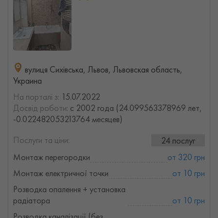
вулиця Сихівська, Львов, Львовская область,
Украина
На порталі з:
15.07.2022
Досвід роботи:
с 2002 года (24.099563378969 лет,
-0.022482053213764 месяцев)
Послуги та ціни:
24 послуг
Монтаж перегородки
от 320 грн
Монтаж електричної точки
от 10 грн
Розводка опалення + установка
радіатора
от 10 грн
Розводка каналізації (без