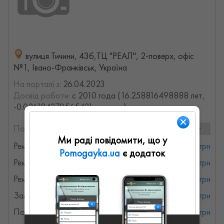
вулиця Тичини, 43б,ТЦ "РЕАЛ", 2-поверх, офіс
№1, Івано-Франківськ, Україна
На порталі з:
26.04.2023
Досвід роботи:
с 2010 года (16.258816498888 лет,
-0.026184370565431 месяцев)
Послуги та ціни:
44 послуг
Ми раді повідомити, що у
Ремонт аудіо систем
от 150 грн
Pomogayka.ua
є додаток
Ремонт мікрохвильовок
от 200 грн
Ремонт телевізорів
от 300 грн
Заміна шнура живлення
от 150 грн
Побутова техніка
от 100 грн