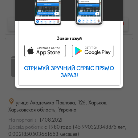
Детальна інформація
Запропонувати роботу
Завантажуй
Сергей Николаевич
0
0
0
ОТРИМУЙ ЗРУЧНИЙ СЕРВІС ПРЯМО
ЗАРАЗ!
улица Академика Павлова, 126, Харьков,
Харьковская область, Украина
На порталі з:
17.08.2021
Досвід роботи:
с 1980 года (45.990323348875 лет,
0.0021850503661653 месяцев)