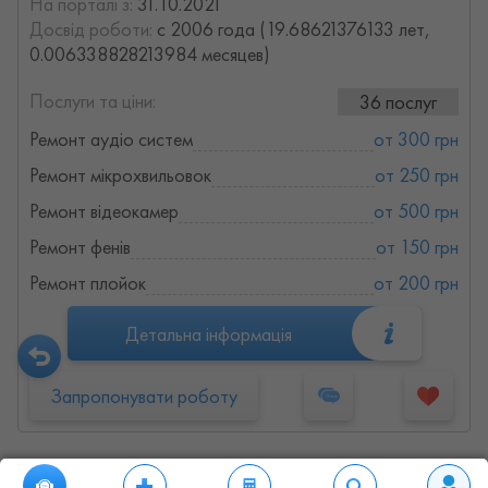
На порталі з:
31.10.2021
Досвід роботи:
с 2006 года (19.68621376133 лет,
0.006338828213984 месяцев)
Послуги та ціни:
36 послуг
Ремонт аудіо систем
от 300 грн
Ремонт мікрохвильовок
от 250 грн
Ремонт відеокамер
от 500 грн
Ремонт фенів
от 150 грн
Ремонт плойок
от 200 грн
Детальна інформація
Запропонувати роботу