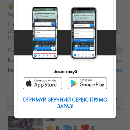
вулиця Роксоляни, Львов, Львовская область,
Украина
На порталі з:
21.12.2022
Досвід роботи:
с 2000 года (25.737506148445 лет,
0.027014740792424 месяцев)
Послуги та ціни:
2 послуг
Ремонт газових котлів
от 500 грн
Ремонт газових колонок
от 500 грн
Завантажуй
Детальна інформація
ОТРИМУЙ ЗРУЧНИЙ СЕРВІС ПРЯМО
Запропонувати роботу
ЗАРАЗ!
Олег
0
0
0