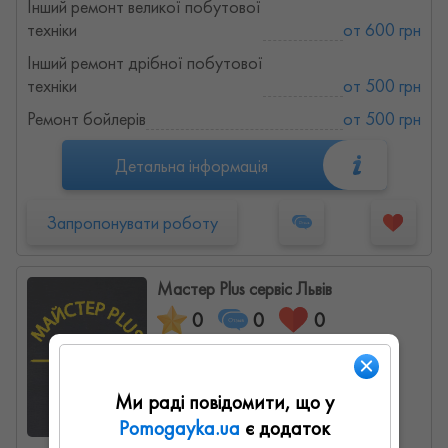
Інший ремонт великої побутової
техніки
от 600 грн
Інший ремонт дрібної побутової
техніки
от 500 грн
Ремонт бойлерів
от 500 грн
Детальна інформація
Запропонувати роботу
Мастер Plus сервіс Львів
0
0
0
Ми раді повідомити, що у
Pomogayka.ua
є додаток