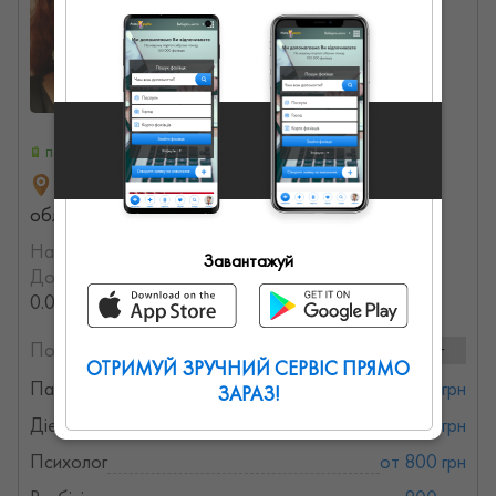
паспорт надано
профіль заповнений
площадь Конституции, 1, Харьков, Харьковская
область, Украина
На порталі з:
15.02.2022
Завантажуй
Досвід роботи:
с 1988 года (37.935811942061 лет,
0.014494077778295 месяцев)
Послуги та ціни:
23 послуг
ОТРИМУЙ ЗРУЧНИЙ СЕРВІС ПРЯМО
Паразитолог
от 800 грн
ЗАРАЗ!
Дієтологія
от 400 грн
Психолог
от 800 грн