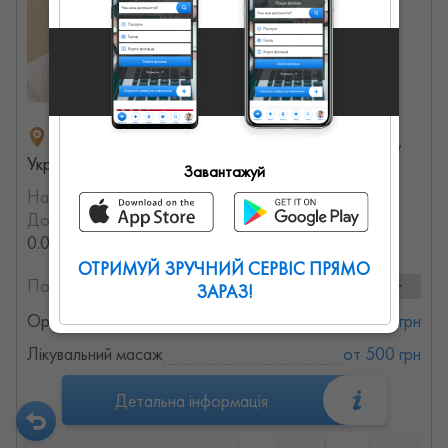
вулиця Шевченка, 111а, Львів, Львівська область,
Україна
Завантажуй
На порталі з:
08.08.2022
Досвід роботи:
с 2009 года (17.59608283144 лет,
0.026690973702614 месяцев)
ОТРИМУЙ ЗРУЧНИЙ СЕРВІС ПРЯМО
Послуги та ціни:
2 послуг
ЗАРАЗ!
Ортопед-травматолог
от 500 грн
Лікувальний масаж
от 500 грн
Детальна інформація