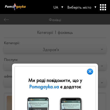
UA
Виберіть місто
Фахівці
Категорії 1 фахівець
Категорії:
Здоров'я
Послуги:
Ортопед-травматолог
admin.order:
Ми раді повідомити, що у
Сортування
Pomogayka.ua
є додаток
Володимир
0
0
0