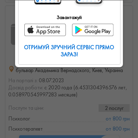
Яна
Завантажуй
0
0
0
ОТРИМУЙ ЗРУЧНИЙ СЕРВІС ПРЯМО
ЗАРАЗ!
бульвар Академика Вернадского, Киев, Украина
На порталі з:
08.07.2023
Досвід роботи:
с 2020 года (6.4531304396576 лет,
0.058970545997283 месяцев)
Послуги та ціни:
2 послуг
Психолог
от 800 грн
Психотерапевт
от 800 грн