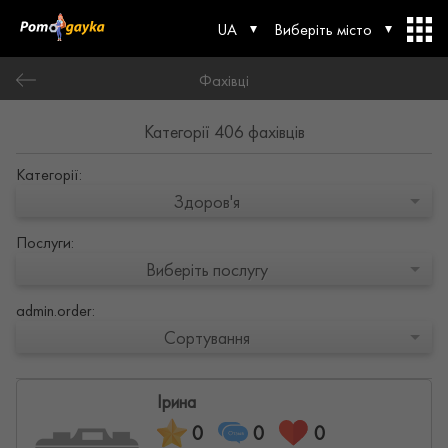
UA
Виберіть місто
Фахівці
Категорії 406 фахівців
Категорії:
Здоров'я
Послуги:
Виберіть послугу
admin.order:
Сортування
Ірина
0
0
0