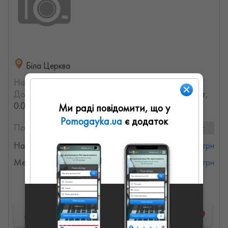
Біла Церква
На порталі з:
21.07.2023
Досвід роботи:
с 2006 года (19.995596192754 лет,
0.00099440824229191 месяцев)
Ми раді повідомити, що у
Pomogayka.ua
є додаток
Послуги та ціни:
2 послуг
Нарколог
от 1200 грн
Медсестра
от 200 грн
Детальна інформація
Запропонувати роботу