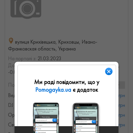
вулиця Крихівецька, Криховцы, Ивано-
Франковская область, Украина
На порталі з:
21.03.2023
Досвід роботи:
с 2014 года (12.395721653597 лет,
-0.024840373201727 месяцев)
Ми раді повідомити, що у
Послуги та ціни:
12 послуг
Pomogayka.ua
є додаток
Ведучий на День народження
от 20000 грн
DJ
от 8000 грн
Організація заходів
от 4000 грн
Свято під ключ
от 4000 грн