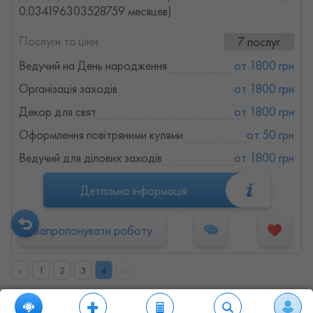
0.034196303528759 месяцев)
Послуги та ціни:
7 послуг
Ведучий на День народження
от 1800 грн
Організація заходів
от 1800 грн
Декор для свят
от 1800 грн
Оформлення повітряними кулями
от 50 грн
Ведучий для ділових заходів
от 1800 грн
Детальна інформація
Запропонувати роботу
‹
1
2
3
4
›