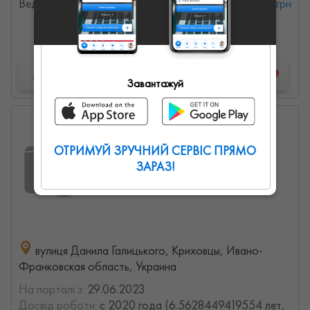
Ведучий для ділових заходів
от 20000 грн
Детальна інформація
Запропонувати роботу
Завантажуй
Лілія
0
0
0
ОТРИМУЙ ЗРУЧНИЙ СЕРВІС ПРЯМО
ЗАРАЗ!
вулиця Данила Галицького, Криховцы, Ивано-
Франковская область, Украина
На порталі з:
29.06.2023
Досвід роботи:
с 2020 года (6.5628449419554 лет,