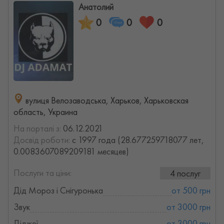
Анатолий
0
0
0
вулиця Велозаводська, Харьков, Харьковская
область, Украина
На порталі з:
06.12.2021
Досвід роботи:
с 1997 года (28.677259718077 лет,
0.0083607089209181 месяцев)
Послуги та ціни:
4 послуг
Дід Мороз і Снігуронька
от 500 грн
Звук
от 3000 грн
Діджеї
от 3000 грн