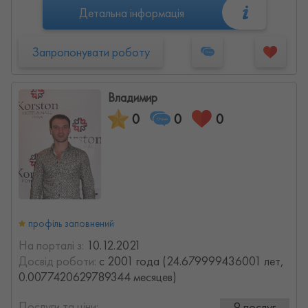
Детальна інформація
Запропонувати роботу
Владимир
0
0
0
профіль заповнений
На порталі з:
10.12.2021
Досвід роботи:
с 2001 года (24.679999436001 лет,
0.0077420629789344 месяцев)
Послуги та ціни:
9 послуг