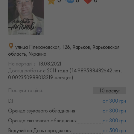
0
0
0
улица Плехановская, 126, Харьков, Харьковская
область, Украина
На порталі з:
18.08.2021
Досвід роботи:
с 2011 года (14.989588482642 лет,
0.002350988013319 месяцев)
Послуги та ціни:
10 послуг
DJ
от 300 грн
Оренда звукового обладнання
от 300 грн
Оренда світлового обладнання
от 300 грн
Ведучий на День народження
от 500 грн