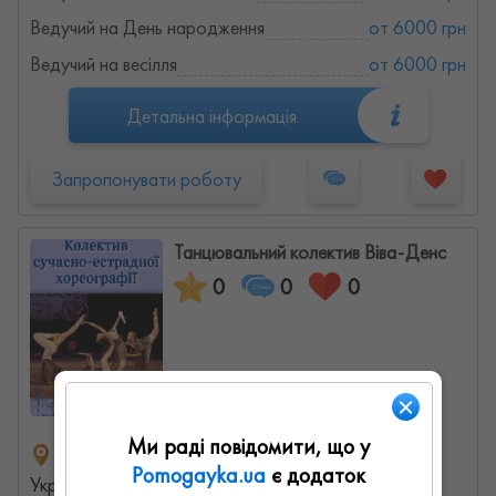
Ведучий на День народження
от 6000 грн
Ведучий на весілля
от 6000 грн
Детальна інформація
Запропонувати роботу
Танцювальний колектив Віва-Денс
0
0
0
Ми раді повідомити, що у
вулиця Тютюнників, Львов, Львовская область,
Pomogayka.ua
є додаток
Украина