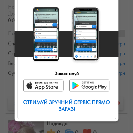
На порталі з:
05.01.2023
Досвід роботи:
с 2010 года (15.751232316439 лет,
0.023915283485479 месяцев)
Послуги та ціни:
9 послуг
Спортивна хореографія
от 450 грн
Стретчинг
от 80 грн
Весільний танець
от 300 грн
Сучасний танець
от 450 грн
Завантажуй
Детальна інформація
ОТРИМУЙ ЗРУЧНИЙ СЕРВІС ПРЯМО
Запропонувати роботу
ЗАРАЗ!
Надежда
0
0
0