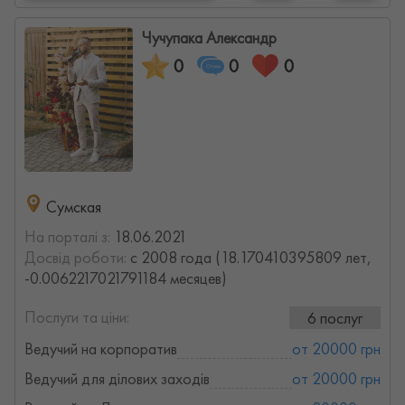
Чучупака Александр
0
0
0
Сумская
На порталі з:
18.06.2021
Досвід роботи:
с 2008 года (18.170410395809 лет,
-0.0062217021791184 месяцев)
Послуги та ціни:
6 послуг
Ведучий на корпоратив
от 20000 грн
Ведучий для ділових заходів
от 20000 грн