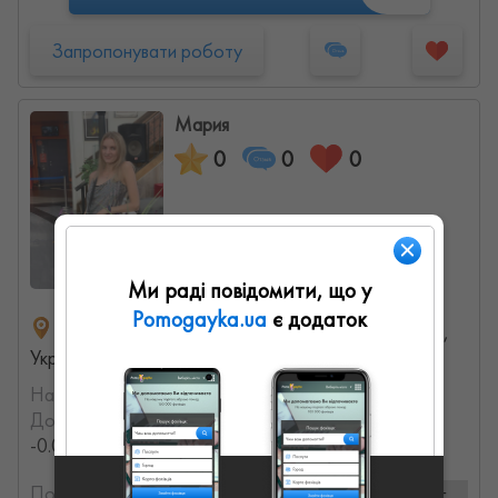
Запропонувати роботу
Мария
0
0
0
Ми раді повідомити, що у
Pomogayka.ua
є додаток
ул. Рымарская, 4, Харьков, Харьковская область,
Украина
На порталі з:
14.08.2021
Досвід роботи:
с 2018 года (8.3510393517321 лет,
-0.014750821254708 месяцев)
Послуги та ціни:
2 послуг