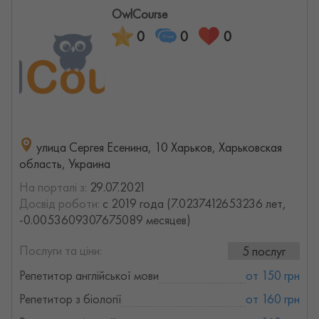
OwlCourse
0
0
0
улица Сергея Есенина, 10 Харьков, Харьковская
область, Украина
На порталі з:
29.07.2021
Досвід роботи:
с 2019 года (7.0237412653236 лет,
-0.0053609307675089 месяцев)
Послуги та ціни:
5 послуг
Репетитор англійської мови
от 150 грн
Репетитор з біології
от 160 грн