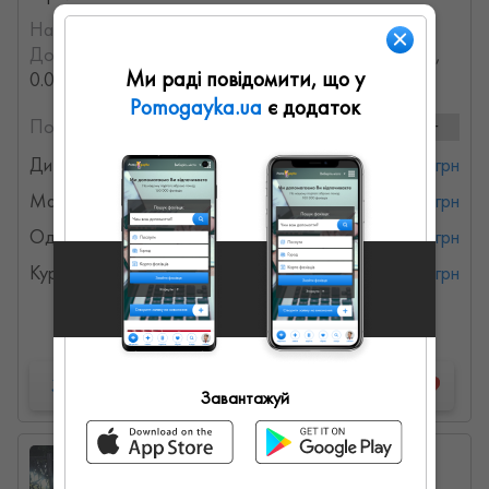
На порталі з:
12.11.2022
Досвід роботи:
с 2002 года (23.823741268163 лет,
Ми раді повідомити, що у
0.0075422944523211 месяцев)
Pomogayka.ua
є додаток
Послуги та ціни:
4 послуг
Дитячі товари
от 250 грн
Маскарадні товари
от 250 грн
Одяг на заходи
от 250 грн
Курси
от 350 грн
Детальна інформація
Запропонувати роботу
Завантажуй
Анастасия