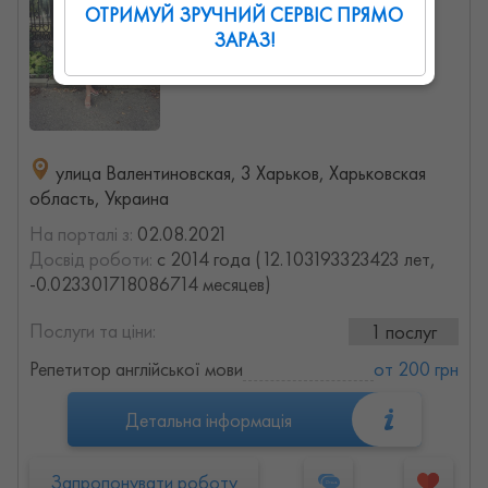
0
0
0
ОТРИМУЙ ЗРУЧНИЙ СЕРВІС ПРЯМО
ЗАРАЗ!
улица Валентиновская, 3 Харьков, Харьковская
область, Украина
На порталі з:
02.08.2021
Досвід роботи:
с 2014 года (12.103193323423 лет,
-0.023301718086714 месяцев)
Послуги та ціни:
1 послуг
Репетитор англійської мови
от 200 грн
Детальна інформація
Запропонувати роботу