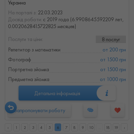
Украина
На порталі з:
22.03.2023
Досвід роботи:
с 2019 года (6.9908645592209 лет,
0.0020628415722825 месяцев)
Послуги та ціни:
8 послуг
Репетитор з математики
от 200 грн
Фотограф
от 1500 грн
Портретна зйомка
от 1500 грн
Предметна зйомка
от 1000 грн
Детальна інформація
Запропонувати роботу
‹
1
2
3
4
5
6
7
8
9
10
...
18
19
›