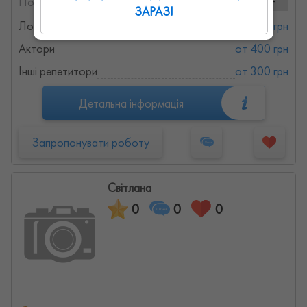
Послуги та ціни:
3 послуг
ЗАРАЗ!
Логопед
от 400 грн
Актори
от 400 грн
Iнші репетитори
от 300 грн
Детальна інформація
Запропонувати роботу
Світлана
0
0
0