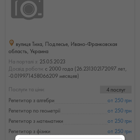
вулиця Тиха, Подлесье, Ивано-Франковская
область, Украина
На порталі з:
25.05.2023
Досвід роботи:
с 2000 года (26.231302172097 лет,
-0.019971458066209 месяцев)
Послуги та ціни:
4 послуг
Репетитор з алгебри
от 250 грн
Репетитор по геометрії
от 250 грн
Репетитор з математики
от 250 грн
Репетитор з фізики
от 250 грн