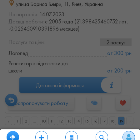
улица Бориса Гмыри, 11, Киев, Украина
На порталі з:
14.07.2023
Досвід роботи:
с 2005 года (21.398425460752 лет,
-0.025450910391896 месяцев)
Послуги та ціни:
2 послуг
Логопед
от 300 грн
Репетитор з підготовки до
школи
от 200 грн
Детальна інформація
Запропонувати роботу
‹
1
2
...
10
11
12
13
14
15
16
17
18
19
›