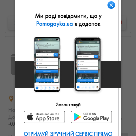
Детальна інформація
Ми раді повідомити, що у
Запропонувати роботу
Pomogayka.ua
є додаток
Олена Валентинівна
0
0
0
вулиця Джохара Дудаєва, Киев, Украина
Завантажуй
На порталі з:
10.07.2023
Досвід роботи:
с 2002 года (24.294315871272 лет,
-0.0019422933999067 месяцев)
ОТРИМУЙ ЗРУЧНИЙ СЕРВІС ПРЯМО