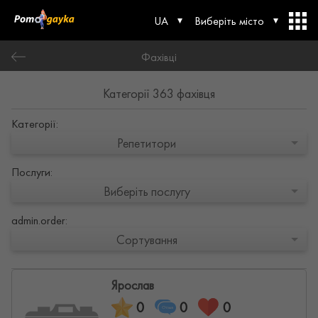
UA
Виберіть місто
Фахівці
Категорії 363 фахівця
Категорії:
Репетитори
Послуги:
Виберіть послугу
admin.order:
Сортування
Ярослав
0
0
0