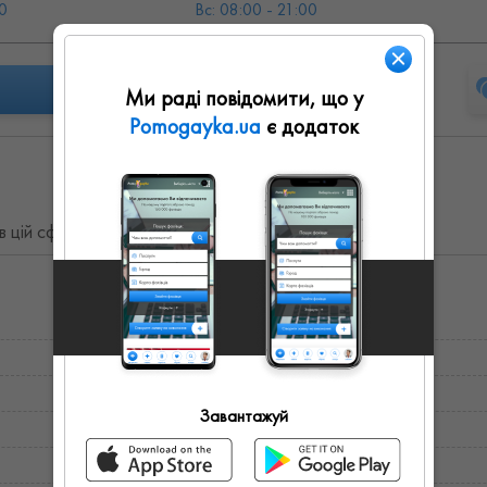
0
Вс: 08:00 - 21:00
Ми раді повідомити, що у
Pomogayka.ua
є додаток
ій сфері 11 років. Запис за попереднім дзвінком.
Завантажуй