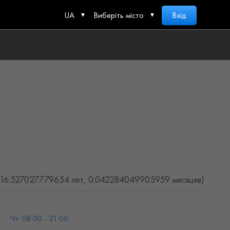
UA
Виберіть місто
Вхід
(16.527027779654 лет, 0.042284049905959 месяцев)
Чт: 08:00 - 21:00