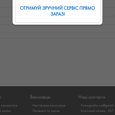
ОТРИМУЙ ЗРУЧНИЙ СЕРВІС ПРЯМО
ЗАРАЗ!
у
Виконавцю
Наші контакти
я замовника
Реєстрація виконавця
Pomogayka.ua@gmail.
а умови
Правила та умови
Короткий номер: 247