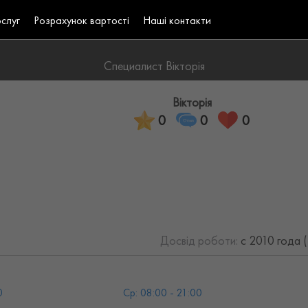
ослуг
Розрахунок вартості
Наші контакти
Специалист Вікторія
Вікторія
0
0
0
Досвід роботи:
с 2010 года 
0
Ср: 08:00 - 21:00