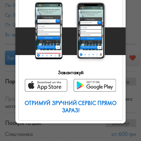
Пн: 08:00 - 19:00
Вт: 08:00 - 19:00
Ср: 08:00 - 19:00
Чт: 08:00 - 19:00
Пт: 08:00 - 19:00
Сб: выходной
Вс: выходной
Запропонувати роботу
Завантажуй
Портфоліо винаних робіт:
0 фото
Про себе:
Послуги самоскидів, перевезення та доставка
ОТРИМУЙ ЗРУЧНИЙ СЕРВІС ПРЯМО
матеріалів.
ЗАРАЗ!
Послуги та ціни:
3послуг
Спецтехніка
от 600 грн