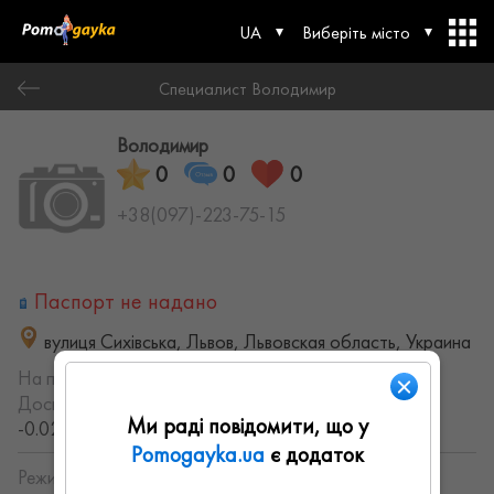
UA
Виберіть місто
Специалист Володимир
Володимир
0
0
0
+38(097)-223-75-15
Паспорт не надано
вулиця Сихівська, Львов, Львовская область, Украина
На порталі з:
22.07.2022
Досвід роботи:
с 2013 года (13.23682001458 лет,
Ми раді повідомити, що у
-0.021217422418204 месяцев)
Pomogayka.ua
є додаток
Режим работы: