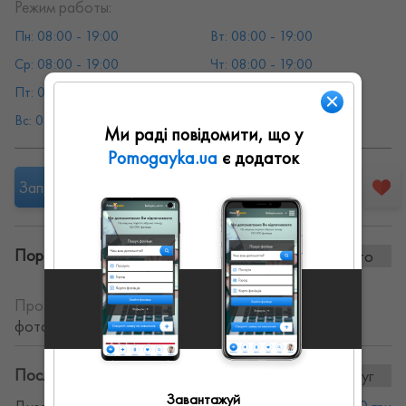
Режим работы:
Пн: 08:00 - 19:00
Вт: 08:00 - 19:00
Ср: 08:00 - 19:00
Чт: 08:00 - 19:00
Пт: 08:00 - 19:00
Сб: 08:00 - 19:00
Вс: 08:00 - 19:00
Ми раді повідомити, що у
Pomogayka.ua
є додаток
Запропонувати роботу
Портфоліо винаних робіт:
0 фото
Про себе:
Надання послуг фотографа. Виготовлення
фотокниг.
Послуги та ціни:
15послуг
Завантажуй