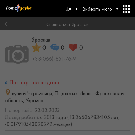
UA
Виберіть місто
Специалист Ярослав
Ярослав
0
0
0
+38(066)-851-76-91
Паспорт не надано
вулиця Черемшини, Подлесье, Ивано-Франковская
область, Украина
На порталі з:
23.03.2023
Досвід роботи:
с 2013 года (13.365067834105 лет,
-0.017918543020272 месяцев)