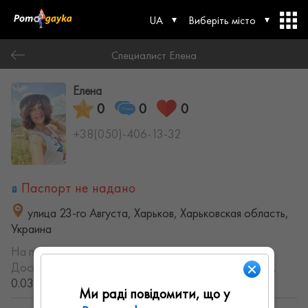
UA
Виберіть місто
Специалист Елена
Елена
0
0
0
+38(050)-406-13-32
Паспорт не надано
улица 23-го Августа, Харьков, Харьковская область,
Украина
На порталі з:
10.01.2022
Досвід роботи:
с 2001 года (25.554889698613 лет,
0.035992648870547 месяцев)
Ми раді повідомити, що у