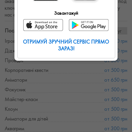
аквагрим, мастер-классы, шоу-программы. Праздник под
ключ или на выезд ( у вас дома, в кафе и т.д.)А также у
Завантажуй
нас есть ведущая с диджеем.
Послуги та ціни:
14послуг
Ігрові розваги
от 500 грн
ОТРИМУЙ ЗРУЧНИЙ СЕРВІС ПРЯМО
ЗАРАЗ!
Діджеї
от 500 грн
Провідні
от 500 грн
Корпоративні квести
от 500 грн
Аніматори
от 650 грн
Фокусник
от 500 грн
Майстер-класи
от 500 грн
Клоун
от 500 грн
Аніматори для дітей
от 500 грн
Аквагрим
от 300 грн