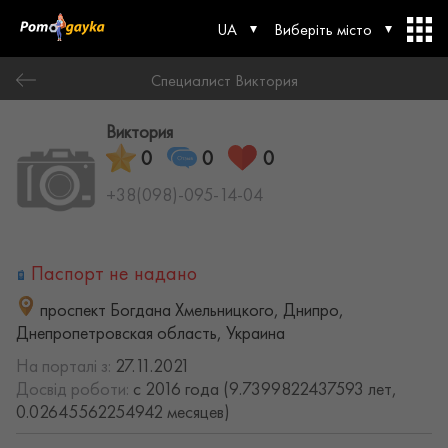
UA
Виберіть місто
Специалист Виктория
Виктория
0
0
0
+38(098)-095-14-04
Паспорт не надано
проспект Богдана Хмельницкого, Днипро,
Днепропетровская область, Украина
На порталі з:
27.11.2021
Досвід роботи:
с 2016 года (9.7399822437593 лет,
0.02645562254942 месяцев)