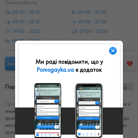
Режим работы:
Пн: 09:00 - 22:00
Вт: 09:00 - 22:00
Ср: 09:00 - 22:00
Чт: 09:00 - 22:00
Пт: 09:00 - 22:00
Сб: 09:00 - 22:00
Вс: 09:00 - 22:00
Ми раді повідомити, що у
Запропонувати роботу
Pomogayka.ua
є додаток
Портфоліо винаних робіт:
0 фото
Про себе:
Аниматоры. Дед Мороз. Аквагрим. Мыльное и
химик-шоу. Ведущая мероприятий. Организация
праздников любого уровня от домашнего праздника до
масштабных мероприятий. Предлагаем анимационную
программу с опытными аниматорами и ведущими,