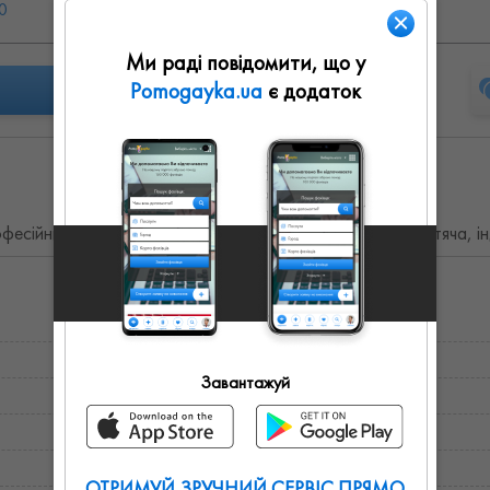
0
Вс: 09:00 - 18:00
Ми раді повідомити, що у
Pomogayka.ua
є додаток
есійних фотосесій, зйомок. Фотозйомка: весільна, дитяча, і
Завантажуй
ОТРИМУЙ ЗРУЧНИЙ СЕРВІС ПРЯМО