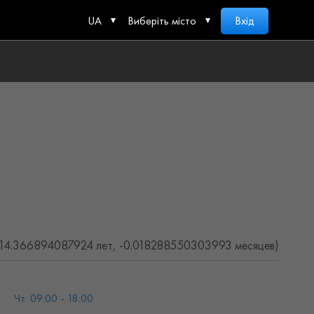
UA
Виберіть місто
Вхід
(14.366894087924 лет, -0.018288550303993 месяцев)
Чт: 09:00 - 18:00