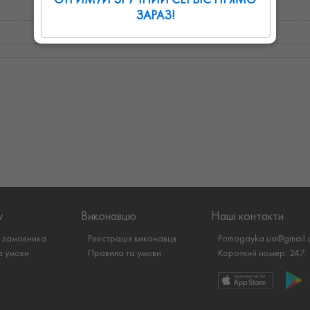
ЗАРАЗ!
у
Виконавцю
Наші контакти
я замовника
Реєстрація виконавця
Pomogayka.ua@gmail.
а умови
Правила та умови
Короткий номер: 247