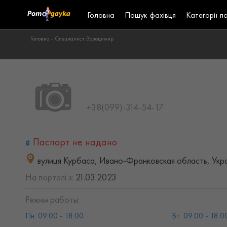
Головна
Пошук фахівця
Категорії п
Головна -
Специалист Володимир
+38(099)-314-54-17
Паспорт не надано
вулиця Курбаса, Ивано-Франковская область, Укр
На порталі з:
21.03.2023
Режим работы:
Пн: 09:00 - 18:00
Вт: 09:00 - 18:0