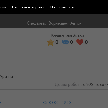
ослуг
Розрахунок вартості
Наші контакти
Специалист Варивашеня Антон
Варивашеня Антон
0
0
0
Украина
Досвід роботи:
с 2021 года 
0
Ср: 08:00 - 19:00