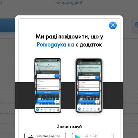
0
Вс: выходной
Ми раді повідомити, що у
Pomogayka.ua
є додаток
Завантажуй