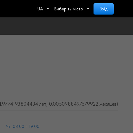
UA
Виберіть місто
Вхід
(4.9774193804434 лет, 0.0050988497579922 месяцев)
Чт: 08:00 - 19:00