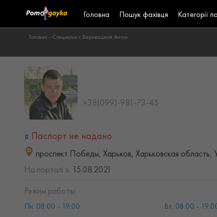
Головна
Пошук фахівця
Категорії п
Головна -
Специалист Варивашеня Антон
+38(099)-981-73-45
Паспорт не надано
проспект Победы, Харьков, Харьковская область, 
На порталі з:
15.08.2021
Режим работы:
Пн: 08:00 - 19:00
Вт: 08:00 - 19:0