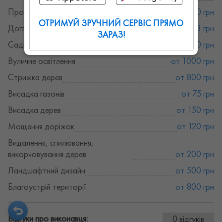
Проектування та дизайн
от 900 грн
ОТРИМУЙ ЗРУЧНИЙ СЕРВІС ПРЯМО
Догляд за газоном
от 3 грн
ЗАРАЗ!
Садівники
от 1200 грн
Вуличне освітлення
от 1000 грн
Стрижка дерев
от 800 грн
Висадка газонів
от 75 грн
Висадка дерев
от 150 грн
Мощення доріжок
от 120 грн
Видалення, спилювання,
викорчовування дерев
от 200 грн
Ландшафтний дизайн
от 500 грн
Благоустрій території
от 800 грн
Відгуки про виконавця:
0 відгуків