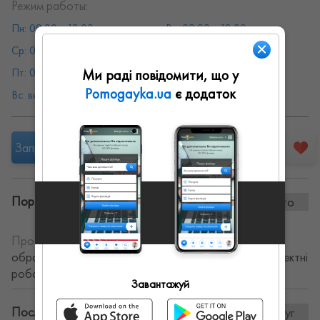
Режим работы:
Пн: 09:00 - 18:00
Вт: 09:00 - 18:00
Ср: 09:00 - 18:00
Чт: 09:00 - 18:00
Пт: 09:00 - 18:00
Сб: 09:00 - 18:00
Ми раді повідомити, що у
Pomogayka.ua
є додаток
Вс: выходной
Запропонувати роботу
Портфоліо винаних робіт:
0 фото
Про себе:
Професійний садівник. Надаю послуги по
обробці рослин 300 грн. за балон з речовиною. Проектні
роботи.
Завантажуй
Послуги та ціни:
11послуг