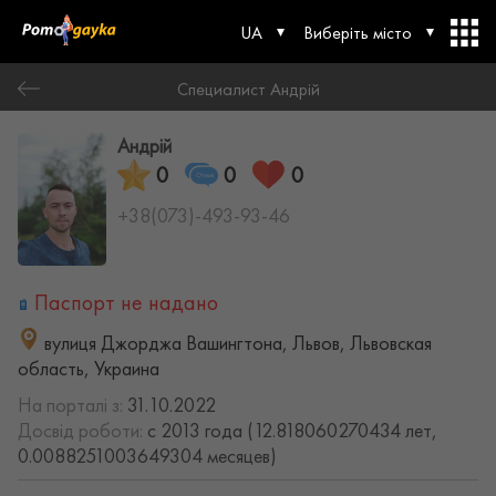
UA
Виберіть місто
Специалист Андрій
Андрій
0
0
0
+38(073)-493-93-46
Паспорт не надано
вулиця Джорджа Вашингтона, Львов, Львовская
область, Украина
На порталі з:
31.10.2022
Досвід роботи:
с 2013 года (12.818060270434 лет,
0.0088251003649304 месяцев)