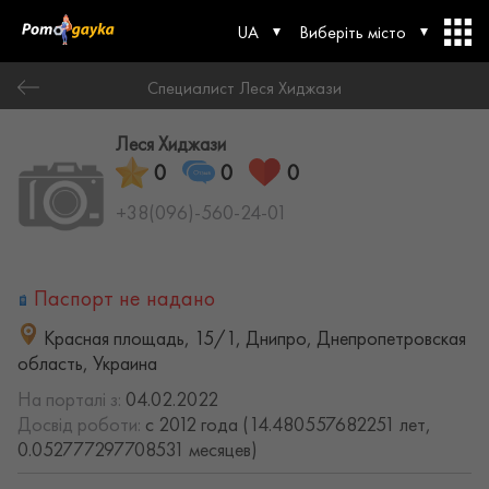
UA
Виберіть місто
Специалист Леся Хиджази
Леся Хиджази
0
0
0
+38(096)-560-24-01
Паспорт не надано
Красная площадь, 15/1, Днипро, Днепропетровская
область, Украина
На порталі з:
04.02.2022
Досвід роботи:
с 2012 года (14.480557682251 лет,
0.052777297708531 месяцев)