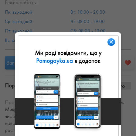
Режим работы:
Пн: выходной
Вт: 10:00 - 20:00
Ср: выходной
Чт: 08:00 - 19:00
Пт: выходной
Сб: 08:00 - 19:00
Вс: выходной
Ми раді повідомити, що у
Pomogayka.ua
є додаток
Запропонувати роботу
Портфоліо винаних робіт:
0 фото
Про себе:
Косметолог-эстетист с Мед. образованием.
Микронидлинг, Блефаропластика, Комбинированная
чистка лица, Биоревитализация лица. Удаление
новообразований, Удаление папиллом, Удаление
растяжек. Постоянно повышаю квалификацию и