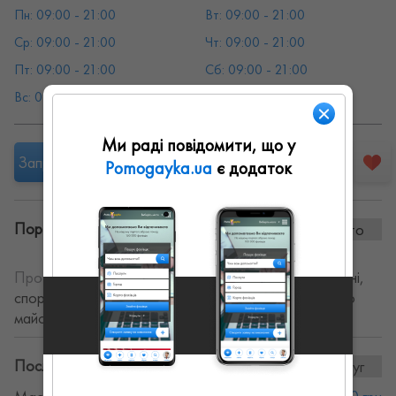
Пн: 09:00 - 21:00
Вт: 09:00 - 21:00
Ср: 09:00 - 21:00
Чт: 09:00 - 21:00
Пт: 09:00 - 21:00
Сб: 09:00 - 21:00
Вс: 09:00 - 21:00
Ми раді повідомити, що у
Запропонувати роботу
Pomogayka.ua
є додаток
Портфоліо винаних робіт:
0 фото
Про себе:
Майстер по масажу. Роблю масажі класичні,
спортивні та антицилюлітні. Працюю в салоні. Маємо
майстрів барбера та перукаря.
Послуги та ціни:
16послуг