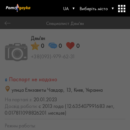
UA
Виберіть місто
Специалист Дем'ян
Дем'ян
0
0
0
+38(093)-979-62-31
Паспорт не надано
улица Елизаветы Чавдар, 13, Киев, Украина
На порталі з:
20.01.2023
Досвід роботи:
с 2013 года (12.635407991683 лет,
0.017811098826201 месяцев)
Режим работы: