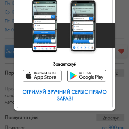
Пн: 08:00 - 19:00
Вт: 08:00 - 19:00
Ср: 08:00 - 19:00
Чт: 08:00 - 19:00
Пт: 08:00 - 19:00
Сб: 08:00 - 19:00
Вс: 08:00 - 19:00
Запропонувати роботу
Завантажуй
Портфоліо винаних робіт:
0 фото
Про себе:
Психолог-психотерапевт. Проводжу
ОТРИМУЙ ЗРУЧНИЙ СЕРВІС ПРЯМО
консультації заочно та очно. Володію баготьма
ЗАРАЗ!
методиками для вирішення питань.
Послуги та ціни:
2послуг
Психолог
от 800 грн