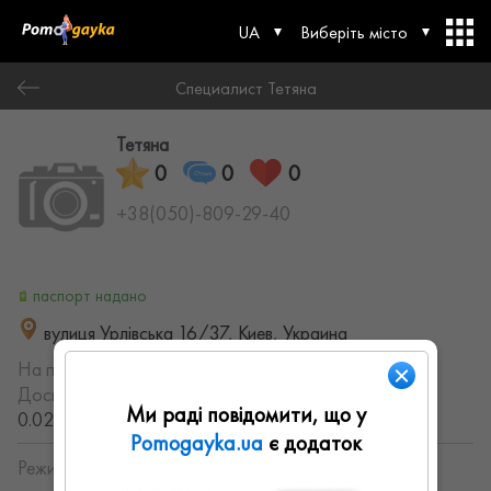
UA
Виберіть місто
Специалист Тетяна
Тетяна
0
0
0
+38(050)-809-29-40
паспорт надано
вулиця Урлівська 16/37, Киев, Украина
На порталі з:
05.07.2023
Досвід роботи:
с 2014 года (11.621539677408 лет,
Ми раді повідомити, що у
0.020942653687825 месяцев)
Pomogayka.ua
є додаток
Режим работы: