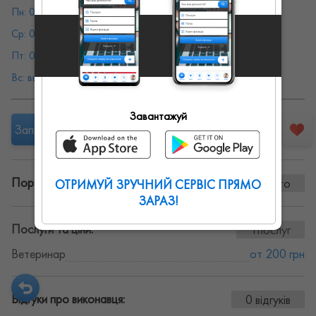
Пн: 08:00 - 19:00
Вт: 08:00 - 19:00
Ср: 08:00 - 19:00
Чт: 08:00 - 19:00
Пт: 08:00 - 19:00
Сб: 08:00 - 19:00
Вс: выходной
Завантажуй
Запропонувати роботу
Портфоліо винаних робіт:
0 фото
ОТРИМУЙ ЗРУЧНИЙ СЕРВІС ПРЯМО
ЗАРАЗ!
Послуги та ціни:
1послуг
Ветеринар
от 200 грн
Відгуки про виконавця:
0 відгуків