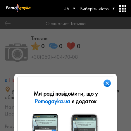
UA
Виберіть місто
Специалист Татьяна
Татьяна
0
0
0
+38(050)-404-90-08
Паспорт не надано
улица Сергея Грицевца, 29А, Харьков, Харьковская
Ми раді повідомити, що у
область, Украина
Pomogayka.ua
є додаток
На порталі з:
20.07.2021
Досвід роботи:
не указанно
Режим работы: