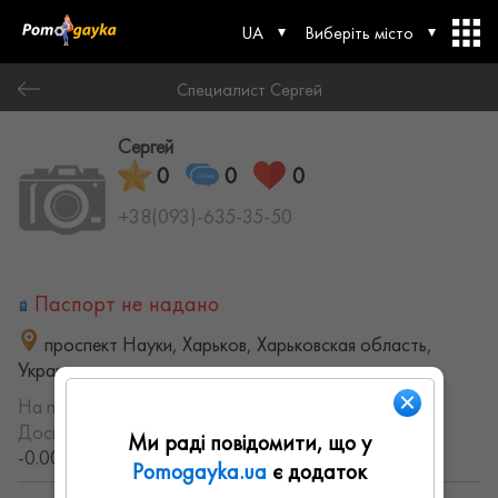
UA
Виберіть місто
Специалист Сергей
Сергей
0
0
0
+38(093)-635-35-50
Паспорт не надано
проспект Науки, Харьков, Харьковская область,
Украина
На порталі з:
21.08.2021
Досвід роботи:
с 2021 года (5.0114650903027 лет,
Ми раді повідомити, що у
-0.0025888911675054 месяцев)
Pomogayka.ua
є додаток