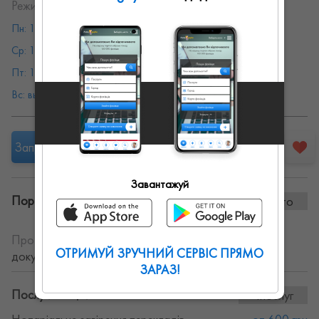
Режим работы:
Пн: 10:00 - 18:00
Вт: 10:00 - 18:00
Ср: 10:00 - 18:00
Чт: 10:00 - 18:00
Пт: 10:00 - 18:00
Сб: выходной
Вс: выходной
Запропонувати роботу
Завантажуй
Портфоліо винаних робіт:
0 фото
Про себе:
Надаю послуги нотаріуса. Переклад
ОТРИМУЙ ЗРУЧНИЙ СЕРВІС ПРЯМО
документів.
ЗАРАЗ!
Послуги та ціни:
4послуг