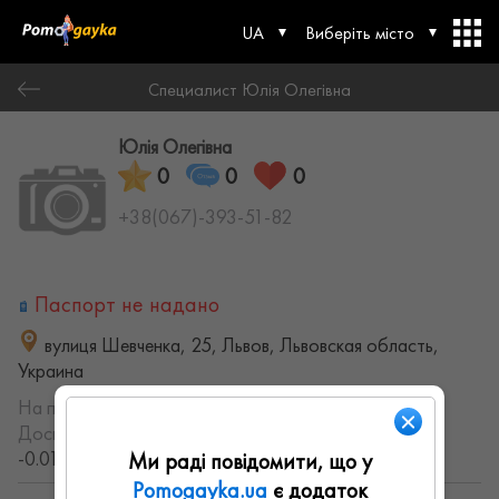
UA
Виберіть місто
Специалист Юлія Олегівна
Юлія Олегівна
0
0
0
+38(067)-393-51-82
Паспорт не надано
вулиця Шевченка, 25, Львов, Львовская область,
Украина
На порталі з:
15.08.2022
Досвід роботи:
с 2007 года (19.218363279102 лет,
-0.017049772511228 месяцев)
Ми раді повідомити, що у
Pomogayka.ua
є додаток