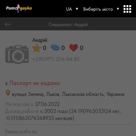
UA
Виберіть місто
Специалист Андрій
Андрій
0
0
0
+38(097)-234-84-85
Паспорт не надано
вулиця Зелена, Львов, Львовская область, Украина
На порталі з:
27.06.2022
Досвід роботи:
с 2002 года (24.190965053124 лет,
-0.010863076368935 месяцев)
Режим работы: