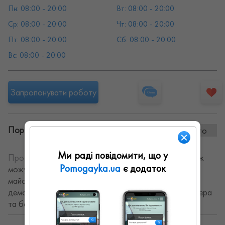
Пн: 08:00 - 20:00
Вт: 08:00 - 20:00
Ср: 08:00 - 20:00
Чт: 08:00 - 20:00
Пт: 08:00 - 20:00
Сб: 08:00 - 20:00
Вс: 08:00 - 20:00
Запропонувати роботу
Портфоліо винаних робіт:
0 фото
Ми раді повідомити, що у
Про себе:
Надаю послуги з "ремонту під ключ", також
Pomogayka.ua
є додаток
можу виконати конкретне замовлення. Досвідчений
майстер-універсал-сантехніка, електрика, монтаж-
демонтаж, вивіз будівельного сміття, послуги дизайнера
та багато іншого.