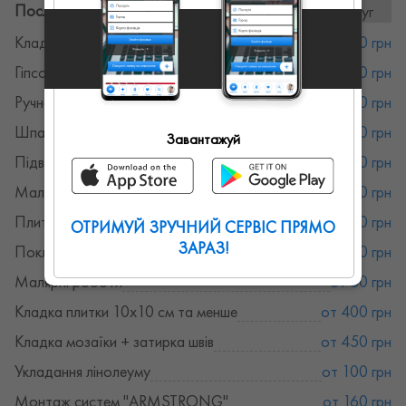
Послуги та ціни:
22послуг
Кладка газоблоку
от 160 грн
Гіпсокартон
от 150 грн
Ручна штукатурка
от 150 грн
Шпаклівка фінішна
от 150 грн
Завантажуй
Підвісні стелі
от 160 грн
Малярні, штукатурні роботи
от 180 грн
Плиточники
от 330 грн
ОТРИМУЙ ЗРУЧНИЙ СЕРВІС ПРЯМО
ЗАРАЗ!
Поклейка шпалер
от 100 грн
Малярні роботи
от 50 грн
Кладка плитки 10х10 см та менше
от 400 грн
Кладка мозаїки + затирка швів
от 450 грн
Укладання лінолеуму
от 100 грн
Монтаж систем "ARMSTRONG"
от 160 грн