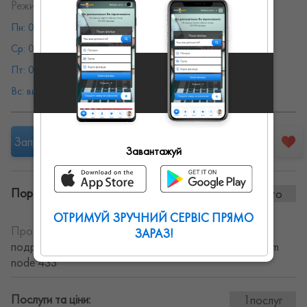
Режим работы:
Пн: 08:00 - 19:00
Вт: 08:00 - 19:00
Ср: 08:00 - 19:00
Чт: 08:00 - 19:00
Пт: 08:00 - 19:00
Сб: 08:00 - 19:00
Вс: выходной
Запропонувати роботу
Завантажуй
Портфоліо винаних робіт:
0 фото
ОТРИМУЙ ЗРУЧНИЙ СЕРВІС ПРЯМО
Про себе:
Туркомпания "Удивительное рядом " Все
ЗАРАЗ!
подробности на сайте http www. divoryadom-tour. com
node 433
Послуги та ціни:
1послуг