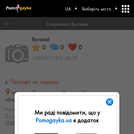
UA
Виберіть місто
Специалист Виталий
Виталий
0
0
0
+38(097)-915-56-27
Паспорт не надано
площадь Конституции, Харьков, Харьковская
область, Украина
На порталі з:
18.08.2021
Ми раді повідомити, що у
Досвід роботи:
с 2021 года (5.0075617275559 лет,
Pomogayka.ua
є додаток
-0.0017074866957074 месяцев)