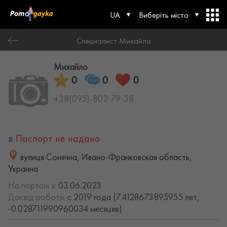
UA
Виберіть місто
Специалист Михайло
Михайло
0
0
0
+38(095)-802-79-38
Паспорт не надано
вулиця Сонячна, Ивано-Франковская область,
Украина
На порталі з:
03.06.2023
Досвід роботи:
с 2019 года (7.4128673895955 лет,
-0.028711990960034 месяцев)