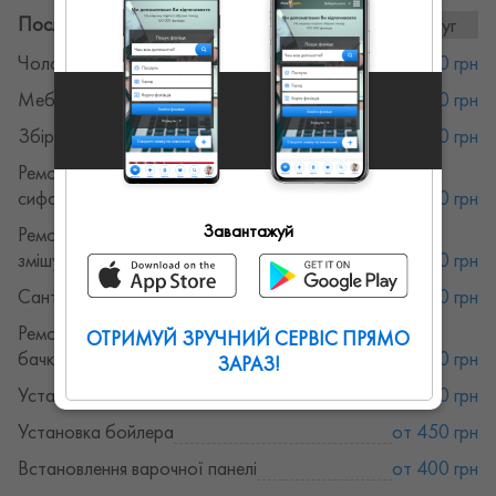
Послуги та ціни:
21послуг
Чоловік на годину
от 300 грн
Меблі
от 300 грн
Збірка меблів
от 300 грн
Ремонт сантехніки. Ремонт крану,
сифону, змішувача
от 300 грн
Завантажуй
Ремонт сантехніки. Заміна крану,
змішувача
от 300 грн
Сантехнік
от 300 грн
Ремонт сантехніки. Ремонт зливних
ОТРИМУЙ ЗРУЧНИЙ СЕРВІС ПРЯМО
бачків
от 300 грн
ЗАРАЗ!
Установка посудомийної машини
от 400 грн
Установка бойлера
от 450 грн
Встановлення варочної панелі
от 400 грн