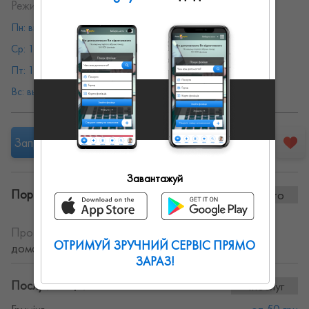
Режим работы:
Пн: выходной
Вт: 10:00 - 19:00
Ср: 10:00 - 19:00
Чт: 10:00 - 19:00
Пт: 10:00 - 19:00
Сб: 10:00 - 19:00
Вс: выходной
Запропонувати роботу
Завантажуй
Портфоліо винаних робіт:
0 фото
Про себе:
Широкий спектр послуг по догляду за
ОТРИМУЙ ЗРУЧНИЙ СЕРВІС ПРЯМО
домашніми тваринами.
ЗАРАЗ!
Послуги та ціни:
4послуг