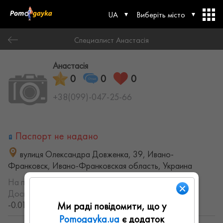
UA
Виберіть місто
Специалист Анастасія
Анастасія
0
0
0
+38(099)-047-25-66
Паспорт не надано
вулиця Олександра Довженка, 39, Ивано-
Франковск, Ивано-Франковская область, Украина
На порталі з:
25.04.2023
Досвід роботи:
с 2013 года (13.3512320565 лет,
-0.014794335109855 месяцев)
Ми раді повідомити, що у
Pomogayka.ua
є додаток