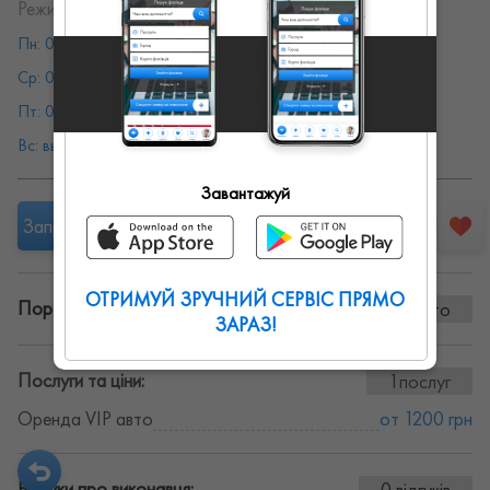
Режим работы:
Пн: 08:00 - 19:00
Вт: 08:00 - 19:00
Ср: 08:00 - 19:00
Чт: 08:00 - 19:00
Пт: 08:00 - 19:00
Сб: 08:00 - 19:00
Вс: выходной
Завантажуй
Запропонувати роботу
ОТРИМУЙ ЗРУЧНИЙ СЕРВІС ПРЯМО
Портфоліо винаних робіт:
0 фото
ЗАРАЗ!
Послуги та ціни:
1послуг
Оренда VIP авто
от 1200 грн
Відгуки про виконавця:
0 відгуків