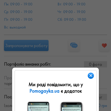
Пн: 09:00 - 19:00
Вт: 09:00 - 19:00
Ср: 09:00 - 19:00
Чт: 09:00 - 19:00
Пт: 09:00 - 19:00
Сб: 09:00 - 19:00
Вс: выходной
Запропонувати роботу
Портфоліо винаних робіт:
0 фото
Про себе:
Збудуємо для Вас дім, дачу, котедж чи
торговий центр
Ми раді повідомити, що у
Pomogayka.ua
є додаток
Послуги та ціни:
26послуг
Ізоляційні роботи
от 100 грн