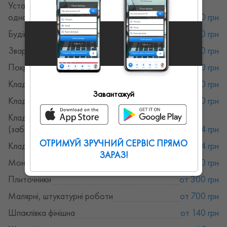
Установка опалубки (фундамент)
одностороння
от 100 грн
Будівництво
от 100 грн
Зварювальні роботи
от 100 грн
Покрівельні роботи
от 170 грн
Кладка шлакоблоку
от 20 грн
Завантажуй
Кладка газоблоку
от 20 грн
Кладка цегли силікатної
(забутовка)
от 4 грн
ОТРИМУЙ ЗРУЧНИЙ СЕРВІС ПРЯМО
Кладка цегли червона (забутовка)
от 4 грн
ЗАРАЗ!
Монтаж гіпсокартону
от 150 грн
Плиточники
от 300 грн
Малярні, штукатурні роботи
от 700 грн
Шпаклівка фінішна
от 140 грн