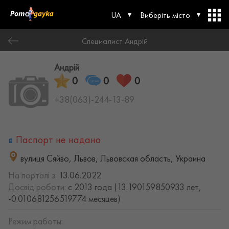
UA
Виберіть місто
Специалист Андрій
Андрій
0
0
0
+38(063)-244-13-89
Паспорт не надано
вулиця Сяйво, Львов, Львовская область, Украина
На порталі з:
13.06.2022
Досвід роботи:
с 2013 года (13.190159850933 лет,
-0.010681256519774 месяцев)
Режим работы: