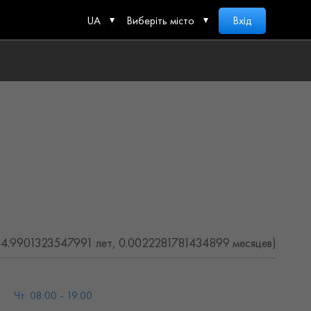
UA
Виберіть місто
Вхід
(4.9901323547991 лет, 0.0022281781434899 месяцев)
Чт: 08:00 - 19:00