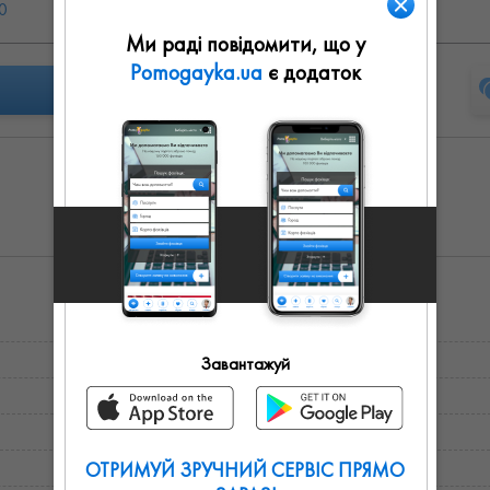
0
Вс: выходной
Ми раді повідомити, що у
Pomogayka.ua
є додаток
Завантажуй
ОТРИМУЙ ЗРУЧНИЙ СЕРВІС ПРЯМО