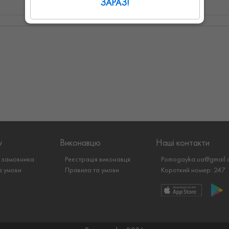
ЗАРАЗ!
у
Виконавцю
Наші контакти
я замовника
Реєстрація виконавця
Pomogayka.ua@gmail.
а умови
Правила та умови
Короткий номер: 247