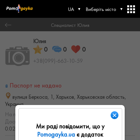
UA
Виберіть місто
Специалист Юлия
Юлия
0
0
0
+38(099)-663-10-59
Паспорт не надано
вулиця Беркоса, 1, Харьков, Харьковская область,
Украина
На порталі з:
10.01.2022
Досвід роботи:
с 2018 года (8.5954548443124 лет,
Ми раді повідомити, що у
0.026832777272574 месяцев)
Pomogayka.ua
є додаток